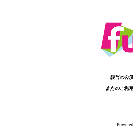
該当の公
またのご利
Powere