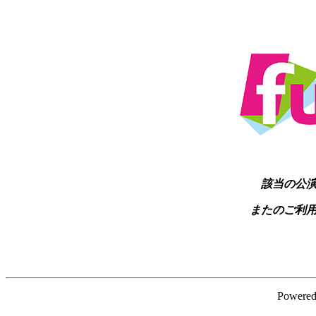
該当の公
またのご利
Powere