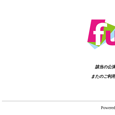
該当の公
またのご利
Powere